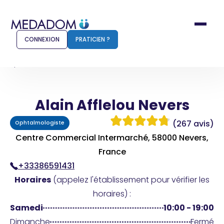
CONNEXION
PRATICIEN ?
Accueil
Alain Afflelou Nevers
Alain Afflelou Nevers
Comment ça marche ?
Notr
(267 avis)
Ophtalmologiste
Pour les patients
Pour
Centre Commercial Intermarché, 58000 Nevers,
Pharmacien
France
Méd
+33386591431
Horaires
(appelez l'établissement pour vérifier les
horaires) :
Connexion
Samedi
10:00 - 19:00
Dimanche
Fermé