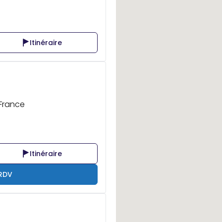
Itinéraire
 France
Itinéraire
 RDV