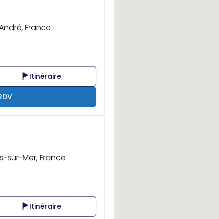
André, France
Itinéraire
 RDV
ès-sur-Mer, France
Itinéraire