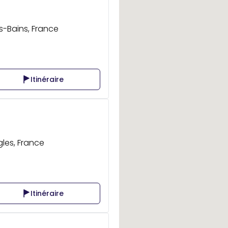
s-Bains, France
Itinéraire
gles, France
Itinéraire