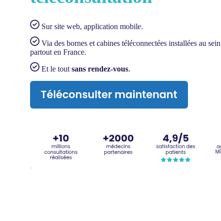
S
ur site web,
application mobile.
V
ia des bornes et cabines téléconnectées installées au sei
partout en France.
E
t le tout
sans rendez-vous
.