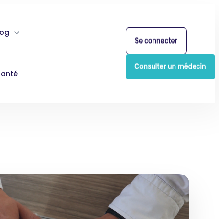
log
santé