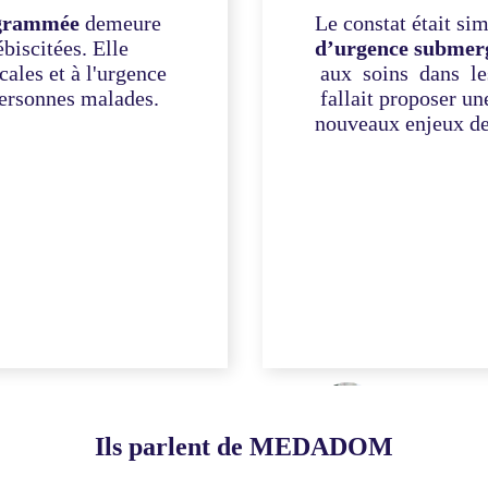
grammée
demeure
Le constat était sim
ébiscitées. Elle
d’urgence submer
ales et à l'urgence
aux soins dans l
ersonnes malades.
fallait proposer un
nouveaux enjeux de 
Nathaniel
en médecine
Cofondateur et
Ils parlent de MEDADOM