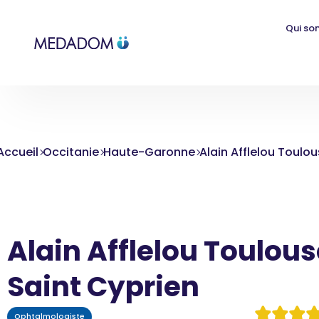
Qui so
Accueil
Occitanie
Haute-Garonne
Alain Afflelou Toulou
Alain Afflelou Toulous
Saint Cyprien
Ophtalmologiste