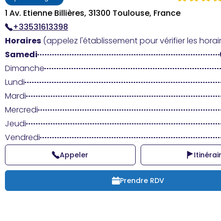
1 Av. Etienne Billières, 31300 Toulouse, France
+33531613398
Horaires
(appelez l'établissement pour vérifier les horair
Samedi
Dimanche
Lundi
Mardi
Mercredi
Jeudi
Vendredi
Appeler
Itinérai
Prendre RDV