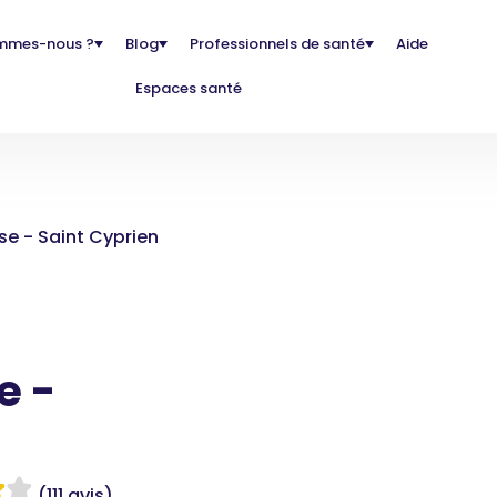
mmes-nous ?
Blog
Professionnels de santé
Aide
Espaces santé
se - Saint Cyprien
e -
(111 avis)