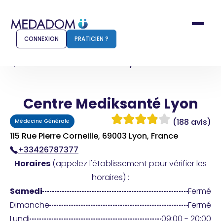
CONNEXION
PRATICIEN ?
Accueil
Centre Mediksanté Lyon
Centre Mediksanté Lyon
Comment ça marche ?
Notr
(188 avis)
Médecine Générale
Pour les patients
Pour
115 Rue Pierre Corneille, 69003 Lyon, France
+33426787377
Pharmacien
Méd
Horaires
(appelez l'établissement pour vérifier les
horaires) :
Samedi
Fermé
Connexion
Dimanche
Fermé
Lundi
09:00 - 20:00