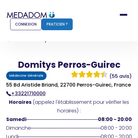
CONNEXION
PRATICIEN ?
Accueil
Domitys Perros-Guirec
Domitys Perros-Guirec
Comment ça marche ?
Notr
(55 avis)
Médecine Générale
Pour les patients
Pour
55 Bd Aristide Briand, 22700 Perros-Guirec, France
+33221710000
Pharmacien
Méd
Horaires
(appelez l'établissement pour vérifier les
horaires) :
Samedi
08:00 - 20:00
Connexion
Dimanche
08:00 - 20:00
Lundi
08:00 - 20:00