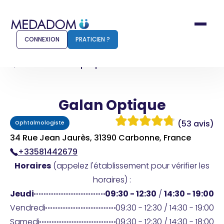
CONNEXION
PRATICIEN ?
Accueil
Galan Optique
Galan Optique
Comment ça marche ?
Notr
(53 avis)
Ophtalmologiste
Pour les patients
Pour
34 Rue Jean Jaurès, 31390 Carbonne, France
+33581442679
Pharmacien
Méd
Horaires
(appelez l'établissement pour vérifier les
horaires) :
Jeudi
09:30 - 12:30
/
14:30 - 19:00
Connexion
Vendredi
09:30 - 12:30 / 14:30 - 19:00
Samedi
09:30 - 12:30 / 14:30 - 18:00