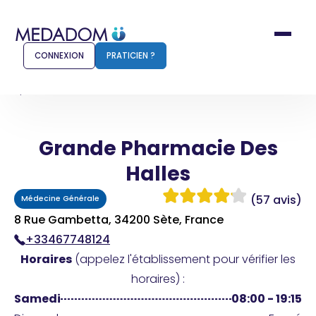
CONNEXION
PRATICIEN ?
Accueil
Grande Pharmacie Des Halles
Grande Pharmacie Des
Comment ça marche ?
Notr
Halles
Pour les patients
Pour
(57 avis)
Médecine Générale
Pharmacien
Méd
8 Rue Gambetta, 34200 Sète, France
+33467748124
Horaires
(appelez l'établissement pour vérifier les
Connexion
horaires) :
Samedi
08:00 - 19:15