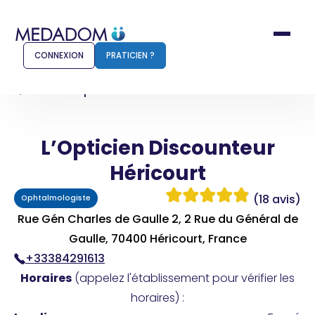
CONNEXION
PRATICIEN ?
Accueil
L’Opticien Discounteur Héricourt
L’Opticien Discounteur
Comment ça marche ?
Notr
Héricourt
Pour les patients
Pour
(18 avis)
Ophtalmologiste
Pharmacien
Méd
Rue Gén Charles de Gaulle 2, 2 Rue du Général de
Gaulle, 70400 Héricourt, France
+33384291613
Connexion
Horaires
(appelez l'établissement pour vérifier les
horaires) :