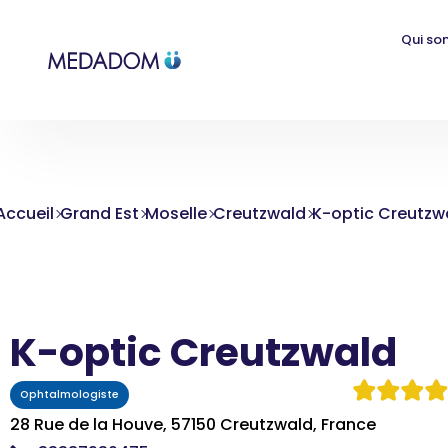
Qui so
Accueil
Grand Est
Moselle
Creutzwald
K-optic Creutzw
K-optic Creutzwald
Ophtalmologiste
28 Rue de la Houve, 57150 Creutzwald, France