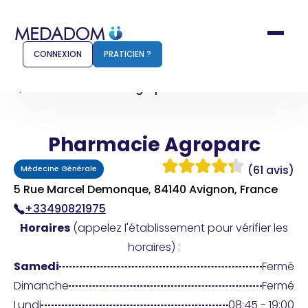
CONNEXION
PRATICIEN ?
Accueil
Pharmacie Agroparc
Pharmacie Agroparc
Comment ça marche ?
Notr
(61 avis)
Médecine Générale
Pour les patients
Pour
5 Rue Marcel Demonque, 84140 Avignon, France
+33490821975
Pharmacien
Méd
Horaires
(appelez l'établissement pour vérifier les
horaires) :
Samedi
Fermé
Connexion
Dimanche
Fermé
Lundi
08:45 - 19:00