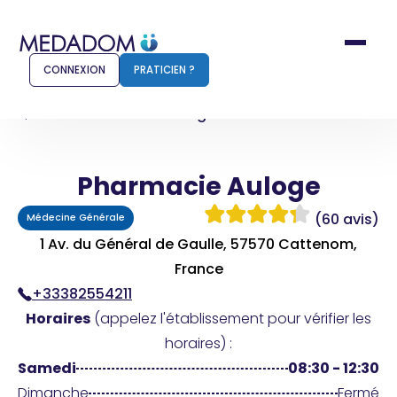
CONNEXION
PRATICIEN ?
Accueil
Pharmacie Auloge
Pharmacie Auloge
Comment ça marche ?
Notr
(60 avis)
Médecine Générale
Pour les patients
Pour
1 Av. du Général de Gaulle, 57570 Cattenom,
Pharmacien
France
Méd
+33382554211
Horaires
(appelez l'établissement pour vérifier les
horaires) :
Connexion
Samedi
08:30 - 12:30
Dimanche
Fermé