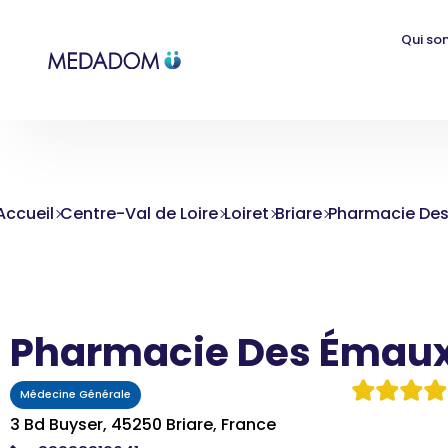
Qui so
Accueil
Centre-Val de Loire
Loiret
Briare
Pharmacie De
Pharmacie Des Émau
Médecine Générale
3 Bd Buyser, 45250 Briare, France