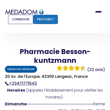
CONNEXION
PRATICIEN ?
Accueil
Pharmacie Besson-kuntzmann
Pharmacie Besson-
Comment ça marche ?
Notr
kuntzmann
Pour les patients
Pour
(22 avis)
Médecine Générale
Pharmacien
Méd
20 Av. de l'Europe, 43300 Langeac, France
+33471771543
Horaires
(appelez l'établissement pour vérifier les
Connexion
horaires) :
Dimanche
Fermé