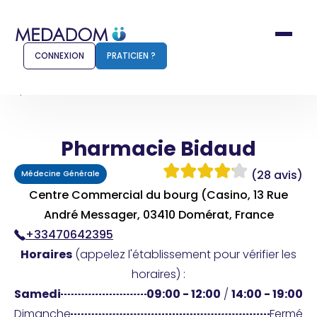
CONNEXION
PRATICIEN ?
Accueil
Pharmacie Bidaud
Pharmacie Bidaud
Comment ça marche ?
Notr
(28 avis)
Médecine Générale
Pour les patients
Pour
Centre Commercial du bourg (Casino, 13 Rue
Pharmacien
André Messager, 03410 Domérat, France
Méd
+33470642395
Horaires
(appelez l'établissement pour vérifier les
horaires) :
Connexion
Samedi
09:00 - 12:00
/
14:00 - 19:00
Dimanche
Fermé