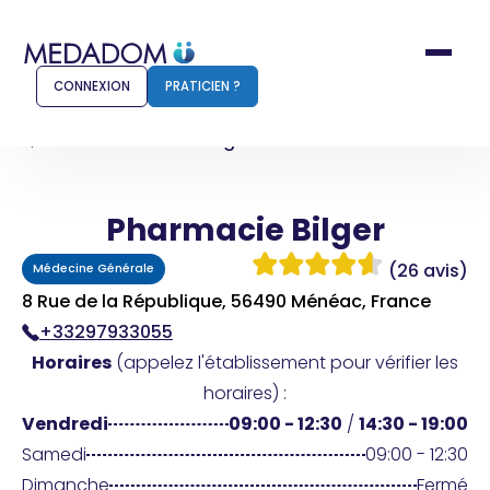
CONNEXION
PRATICIEN ?
Accueil
Pharmacie Bilger
Pharmacie Bilger
Comment ça marche ?
Notr
(26 avis)
Médecine Générale
Pour les patients
Pour
8 Rue de la République, 56490 Ménéac, France
+33297933055
Pharmacien
Méd
Horaires
(appelez l'établissement pour vérifier les
horaires) :
Vendredi
09:00 - 12:30
/
14:30 - 19:00
Connexion
Samedi
09:00 - 12:30
Dimanche
Fermé