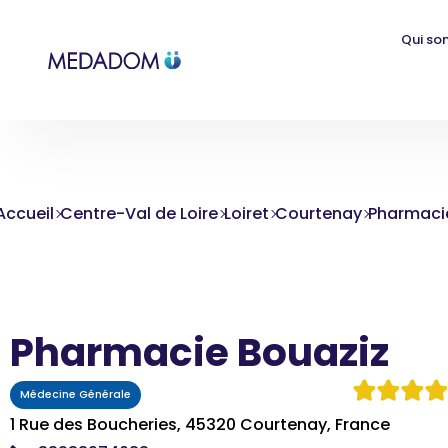
Qui so
Accueil
Centre-Val de Loire
Loiret
Courtenay
Pharmaci
Pharmacie Bouaziz
Médecine Générale
1 Rue des Boucheries, 45320 Courtenay, France