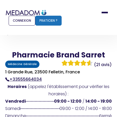
CONNEXION
PRATICIEN ?
Accueil
Pharmacie Brand Sarret
Pharmacie Brand Sarret
Comment ça marche ?
Notr
(21 avis)
Médecine Générale
Pour les patients
Pour
1 Grande Rue, 23500 Felletin, France
+33555664034
Pharmacien
Méd
Horaires
(appelez l'établissement pour vérifier les
horaires) :
Vendredi
09:00 - 12:00
/
14:00 - 19:00
Connexion
Samedi
09:00 - 12:00 / 14:00 - 18:00
Dimanche
Fermé