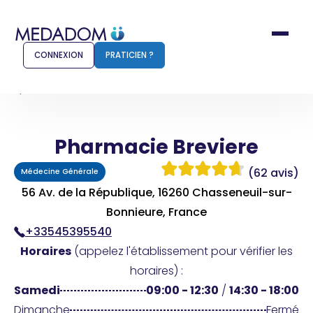
CONNEXION
PRATICIEN ?
Accueil
Pharmacie Breviere
Pharmacie Breviere
Comment ça marche ?
Notr
(62 avis)
Médecine Générale
Pour les patients
Pour
56 Av. de la République, 16260 Chasseneuil-sur-
Pharmacien
Bonnieure, France
Méd
+33545395540
Horaires
(appelez l'établissement pour vérifier les
horaires) :
Connexion
Samedi
09:00 - 12:30
/
14:30 - 18:00
Dimanche
Fermé