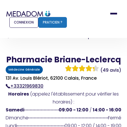
CONNEXION
PRATICIEN ?
Accueil
Pharmacie Briane-Leclercq
Pharmacie Briane-Leclercq
Comment ça marche ?
Notr
(49 avis)
Médecine Générale
Pour les patients
Pour
131 Av. Louis Blériot, 62100 Calais, France
+33321969830
Pharmacien
Méd
Horaires
(appelez l'établissement pour vérifier les
horaires) :
Samedi
09:00 - 12:00
/
14:00 - 16:00
Connexion
Dimanche
Fermé
Lundi
09:00 - 12:00 / 14:00 - 19:00