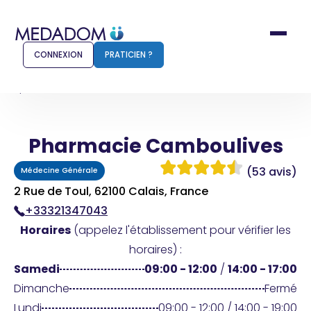
CONNEXION
PRATICIEN ?
Accueil
Pharmacie Camboulives
Pharmacie Camboulives
Comment ça marche ?
Notr
(53 avis)
Médecine Générale
Pour les patients
Pour
2 Rue de Toul, 62100 Calais, France
+33321347043
Pharmacien
Méd
Horaires
(appelez l'établissement pour vérifier les
horaires) :
Samedi
09:00 - 12:00
/
14:00 - 17:00
Connexion
Dimanche
Fermé
Lundi
09:00 - 12:00 / 14:00 - 19:00