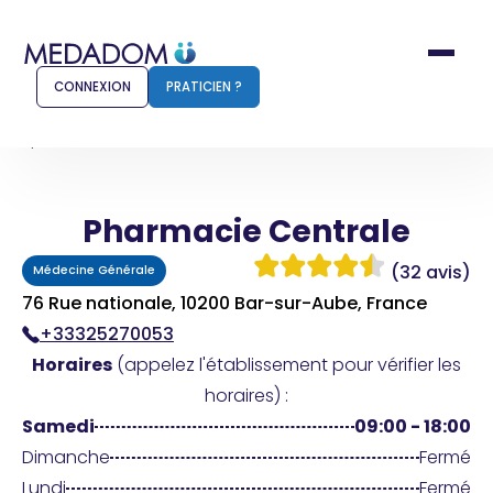
CONNEXION
PRATICIEN ?
Accueil
Pharmacie Centrale
Pharmacie Centrale
Comment ça marche ?
Notr
(32 avis)
Médecine Générale
Pour les patients
Pour
76 Rue nationale, 10200 Bar-sur-Aube, France
+33325270053
Pharmacien
Méd
Horaires
(appelez l'établissement pour vérifier les
horaires) :
Samedi
09:00 - 18:00
Connexion
Dimanche
Fermé
Lundi
Fermé