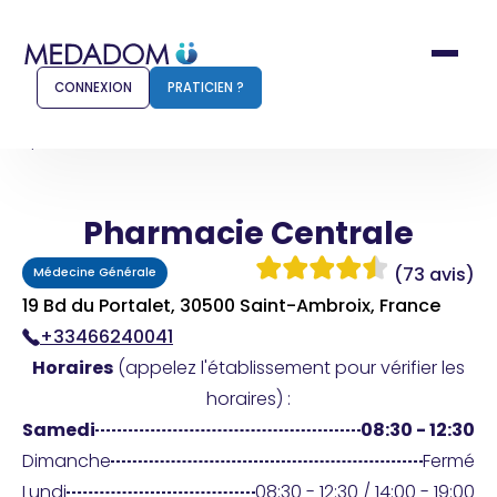
CONNEXION
PRATICIEN ?
Accueil
Pharmacie Centrale
Pharmacie Centrale
Comment ça marche ?
Notr
(73 avis)
Médecine Générale
Pour les patients
Pour
19 Bd du Portalet, 30500 Saint-Ambroix, France
+33466240041
Pharmacien
Méd
Horaires
(appelez l'établissement pour vérifier les
horaires) :
Samedi
08:30 - 12:30
Connexion
Dimanche
Fermé
Lundi
08:30 - 12:30 / 14:00 - 19:00