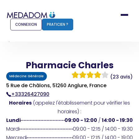
CONNEXION
PRATICIEN ?
Accueil
Pharmacie Charles
Pharmacie Charles
Comment ça marche ?
Notr
(23 avis)
Médecine Générale
Pour les patients
Pour
5 Rue de Châlons, 51260 Anglure, France
+33326427090
Pharmacien
Méd
Horaires
(appelez l'établissement pour vérifier les
horaires) :
Lundi
09:00 - 12:00
/
14:00 - 19:30
Connexion
Mardi
09:00 - 12:15 / 14:00 - 19:30
Mercredi
09:00 - 12:15 / 14:00 - 19:00