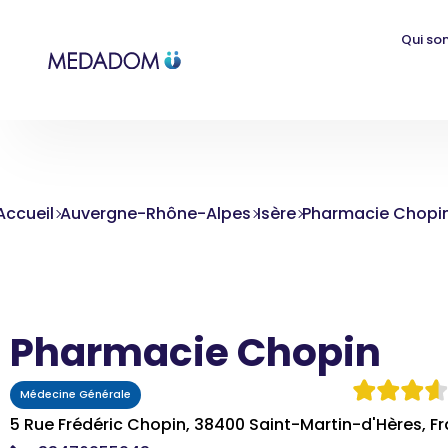
Qui so
Accueil
Auvergne-Rhône-Alpes
Isère
Pharmacie Chopi
Pharmacie Chopin
Médecine Générale
5 Rue Frédéric Chopin, 38400 Saint-Martin-d'Hères, F