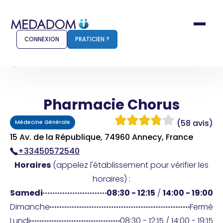
CONNEXION
PRATICIEN ?
Accueil
Pharmacie Chorus
Pharmacie Chorus
Comment ça marche ?
Notr
(58 avis)
Médecine Générale
Pour les patients
Pour
15 Av. de la République, 74960 Annecy, France
+33450572540
Pharmacien
Méd
Horaires
(appelez l'établissement pour vérifier les
horaires) :
Samedi
08:30 - 12:15
/
14:00 - 19:00
Connexion
Dimanche
Fermé
Lundi
08:30 - 12:15 / 14:00 - 19:15