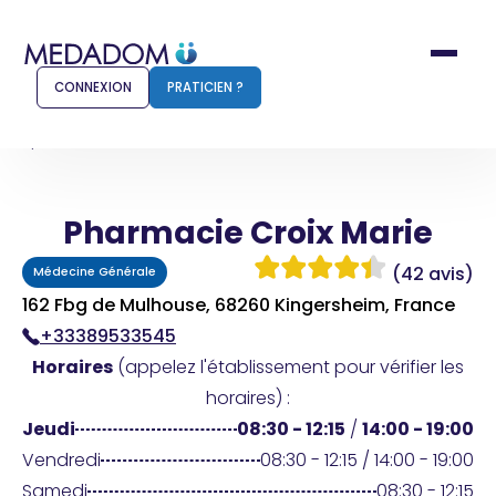
CONNEXION
PRATICIEN ?
Accueil
Pharmacie Croix Marie
Pharmacie Croix Marie
Comment ça marche ?
Notr
(42 avis)
Médecine Générale
Pour les patients
Pour
162 Fbg de Mulhouse, 68260 Kingersheim, France
+33389533545
Pharmacien
Méd
Horaires
(appelez l'établissement pour vérifier les
horaires) :
Jeudi
08:30 - 12:15
/
14:00 - 19:00
Connexion
Vendredi
08:30 - 12:15 / 14:00 - 19:00
Samedi
08:30 - 12:15