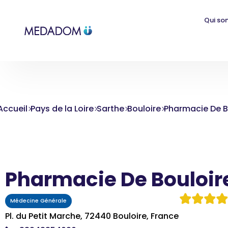
Qui so
Accueil
Pays de la Loire
Sarthe
Bouloire
Pharmacie De B
Pharmacie De Bouloir
Médecine Générale
Pl. du Petit Marche, 72440 Bouloire, France