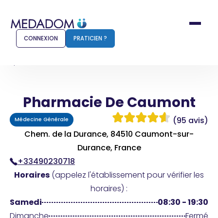
CONNEXION
PRATICIEN ?
Accueil
Pharmacie De Caumont
Pharmacie De Caumont
Comment ça marche ?
Notr
(95 avis)
Médecine Générale
Pour les patients
Pour
Chem. de la Durance, 84510 Caumont-sur-
Pharmacien
Durance, France
Méd
+33490230718
Horaires
(appelez l'établissement pour vérifier les
horaires) :
Connexion
Samedi
08:30 - 19:30
Dimanche
Fermé