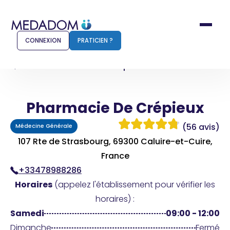
CONNEXION
PRATICIEN ?
Accueil
Pharmacie De Crépieux
Pharmacie De Crépieux
Comment ça marche ?
Notr
(56 avis)
Médecine Générale
Pour les patients
Pour
107 Rte de Strasbourg, 69300 Caluire-et-Cuire,
Pharmacien
France
Méd
+33478988286
Horaires
(appelez l'établissement pour vérifier les
horaires) :
Connexion
Samedi
09:00 - 12:00
Dimanche
Fermé