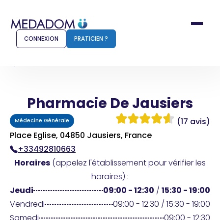
CONNEXION
PRATICIEN ?
Accueil
Pharmacie De Jausiers
Pharmacie De Jausiers
Comment ça marche ?
Notr
(17 avis)
Médecine Générale
Pour les patients
Pour
Place Eglise, 04850 Jausiers, France
+33492810663
Pharmacien
Méd
Horaires
(appelez l'établissement pour vérifier les
horaires) :
Jeudi
09:00 - 12:30
/
15:30 - 19:00
Connexion
Vendredi
09:00 - 12:30 / 15:30 - 19:00
Samedi
09:00 - 12:30