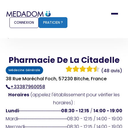
CONNEXION
PRATICIEN ?
Accueil
Pharmacie De La Citadelle
Pharmacie De La Citadelle
Comment ça marche ?
Notr
(48 avis)
Médecine Générale
Pour les patients
Pour
38 Rue Maréchal Foch, 57230 Bitche, France
+33387960058
Pharmacien
Méd
Horaires
(appelez l'établissement pour vérifier les
horaires) :
Lundi
08:30 - 12:15
/
14:00 - 19:00
Connexion
Mardi
08:30 - 12:15 / 14:00 - 19:00
Mercredi
08:30 - 12:15 / 14:00 - 19:00