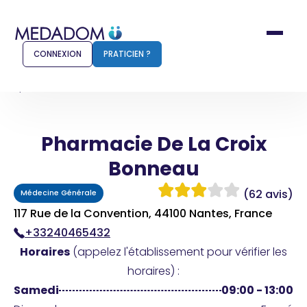
CONNEXION
PRATICIEN ?
Accueil
Pharmacie De La Croix Bonneau
Pharmacie De La Croix
Comment ça marche ?
Notr
Bonneau
Pour les patients
Pour
(62 avis)
Médecine Générale
Pharmacien
Méd
117 Rue de la Convention, 44100 Nantes, France
+33240465432
Horaires
(appelez l'établissement pour vérifier les
Connexion
horaires) :
Samedi
09:00 - 13:00