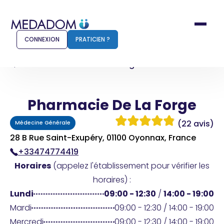
CONNEXION
PRATICIEN ?
Accueil
Pharmacie De La Forge
Pharmacie De La Forge
Comment ça marche ?
Notr
(22 avis)
Médecine Générale
Pour les patients
Pour
28 B Rue Saint-Exupéry, 01100 Oyonnax, France
+33474774419
Pharmacien
Méd
Horaires
(appelez l'établissement pour vérifier les
horaires) :
Lundi
09:00 - 12:30
/
14:00 - 19:00
Connexion
Mardi
09:00 - 12:30 / 14:00 - 19:00
Mercredi
09:00 - 12:30 / 14:00 - 19:00