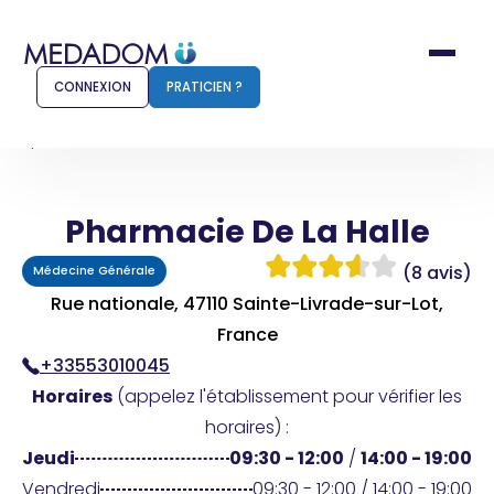
CONNEXION
PRATICIEN ?
Accueil
Pharmacie De La Halle
Pharmacie De La Halle
Comment ça marche ?
Notr
(8 avis)
Médecine Générale
Pour les patients
Pour
Rue nationale, 47110 Sainte-Livrade-sur-Lot,
Pharmacien
France
Méd
+33553010045
Horaires
(appelez l'établissement pour vérifier les
horaires) :
Connexion
Jeudi
09:30 - 12:00
/
14:00 - 19:00
Vendredi
09:30 - 12:00 / 14:00 - 19:00