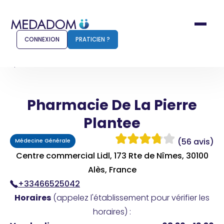
CONNEXION
PRATICIEN ?
Accueil
Pharmacie De La Pierre Plantee
Pharmacie De La Pierre
Comment ça marche ?
Notr
Plantee
Pour les patients
Pour
(56 avis)
Médecine Générale
Pharmacien
Méd
Centre commercial Lidl, 173 Rte de Nîmes, 30100
Alès, France
+33466525042
Connexion
Horaires
(appelez l'établissement pour vérifier les
horaires) :