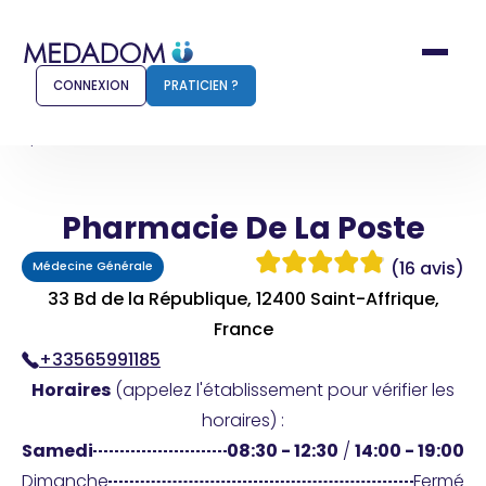
CONNEXION
PRATICIEN ?
Accueil
Pharmacie De La Poste
Pharmacie De La Poste
Comment ça marche ?
Notr
(16 avis)
Médecine Générale
Pour les patients
Pour
33 Bd de la République, 12400 Saint-Affrique,
Pharmacien
France
Méd
+33565991185
Horaires
(appelez l'établissement pour vérifier les
horaires) :
Connexion
Samedi
08:30 - 12:30
/
14:00 - 19:00
Dimanche
Fermé