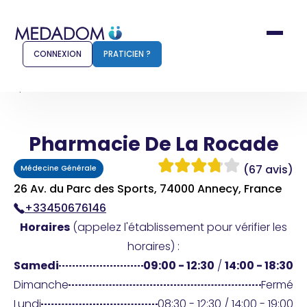
CONNEXION
PRATICIEN ?
Accueil
Pharmacie De La Rocade
Pharmacie De La Rocade
Comment ça marche ?
Notr
(67 avis)
Médecine Générale
Pour les patients
Pour
26 Av. du Parc des Sports, 74000 Annecy, France
+33450676146
Pharmacien
Méd
Horaires
(appelez l'établissement pour vérifier les
horaires) :
Samedi
09:00 - 12:30
/
14:00 - 18:30
Connexion
Dimanche
Fermé
Lundi
08:30 - 12:30 / 14:00 - 19:00