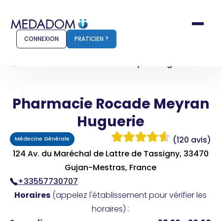
CONNEXION
PRATICIEN ?
Accueil
Pharmacie Rocade Meyran Huguerie
Pharmacie Rocade Meyran
Comment ça marche ?
Notr
Huguerie
Pour les patients
Pour
(120 avis)
Médecine Générale
Pharmacien
Méd
124 Av. du Maréchal de Lattre de Tassigny, 33470
Gujan-Mestras, France
+33557730707
Connexion
Horaires
(appelez l'établissement pour vérifier les
horaires) :