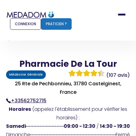
CONNEXION
PRATICIEN ?
Accueil
Pharmacie De La Tour
Pharmacie De La Tour
Comment ça marche ?
Notr
(107 avis)
Médecine Générale
Pour les patients
Pour
25 Rte de Pechbonnieu, 31780 Castelginest,
Pharmacien
France
Méd
+33562752715
Horaires
(appelez l'établissement pour vérifier les
horaires) :
Connexion
Samedi
09:00 - 12:30
/
14:30 - 19:30
Dimanche
Fermé