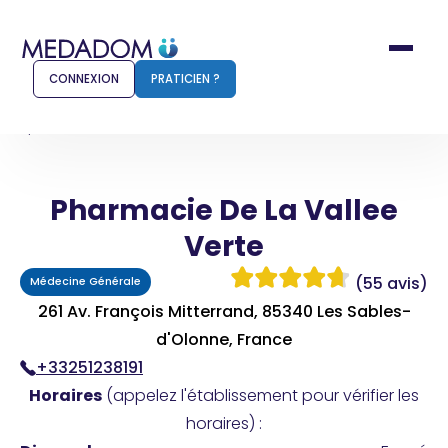
CONNEXION
PRATICIEN ?
Accueil
Pharmacie De La Vallee Verte
Pharmacie De La Vallee
Comment ça marche ?
Notr
Verte
Pour les patients
Pour
(55 avis)
Médecine Générale
Pharmacien
Méd
261 Av. François Mitterrand, 85340 Les Sables-
d'Olonne, France
+33251238191
Connexion
Horaires
(appelez l'établissement pour vérifier les
horaires) :