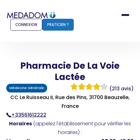
CONNEXION
PRATICIEN ?
Accueil
Pharmacie De La Voie Lactée
Pharmacie De La Voie
Comment ça marche ?
Notr
Lactée
Pour les patients
Pour
(213 avis)
Médecine Générale
Pharmacien
Méd
CC Le Ruisseau II, Rue des Pins, 31700 Beauzelle,
France
+33561612222
Connexion
Horaires
(appelez l'établissement pour vérifier les
horaires) :