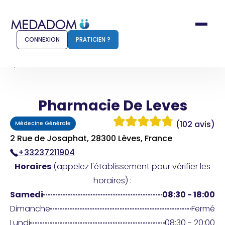
CONNEXION
PRATICIEN ?
Accueil
Pharmacie De Leves
Pharmacie De Leves
Comment ça marche ?
Notr
(102 avis)
Médecine Générale
Pour les patients
Pour
2 Rue de Josaphat, 28300 Lèves, France
+33237211904
Pharmacien
Méd
Horaires
(appelez l'établissement pour vérifier les
horaires) :
Samedi
08:30 - 18:00
Connexion
Dimanche
Fermé
Lundi
08:30 - 20:00