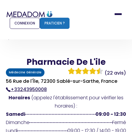
CONNEXION
PRATICIEN ?
Accueil
Pharmacie De L'ile
Pharmacie De L'ile
Comment ça marche ?
Notr
(22 avis)
Médecine Générale
Pour les patients
Pour
56 Rue de l'Île, 72300 Sablé-sur-Sarthe, France
+33243950008
Pharmacien
Méd
Horaires
(appelez l'établissement pour vérifier les
horaires) :
Samedi
09:00 - 12:30
Connexion
Dimanche
Fermé
Lundi
09:00 - 12:30 / 14:00 - 19:00