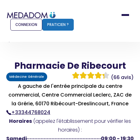
CONNEXION
PRATICIEN ?
Accueil
Pharmacie De Ribecourt
Pharmacie De Ribecourt
Comment ça marche ?
Notr
(66 avis)
Médecine Générale
Pour les patients
Pour
A gauche de l'entrée principale du centre
commercial, Centre Commercial Leclerc, ZAC de
Pharmacien
Méd
la Grérie, 60170 Ribécourt-Dreslincourt, France
+33344768024
Horaires
(appelez l'établissement pour vérifier les
Connexion
horaires) :
Samedi
09:00 - 19:30