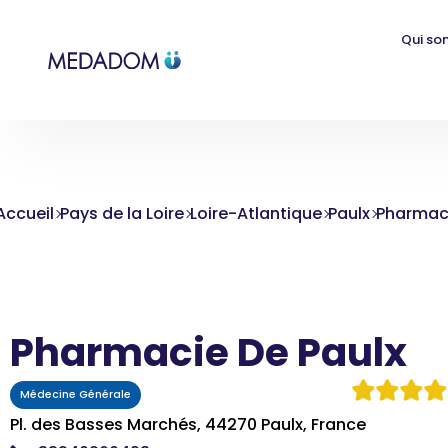
Qui so
Accueil
Pays de la Loire
Loire-Atlantique
Paulx
Pharmaci
Pharmacie De Paulx
Médecine Générale
Pl. des Basses Marchés, 44270 Paulx, France