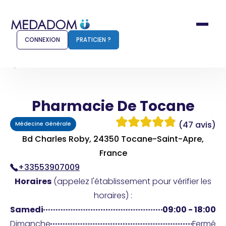
CONNEXION
PRATICIEN ?
Accueil
Pharmacie De Tocane
Pharmacie De Tocane
Comment ça marche ?
Notr
(47 avis)
Médecine Générale
Pour les patients
Pour
Bd Charles Roby, 24350 Tocane-Saint-Apre,
Pharmacien
France
Méd
+33553907009
Horaires
(appelez l'établissement pour vérifier les
horaires) :
Connexion
Samedi
09:00 - 18:00
Dimanche
Fermé