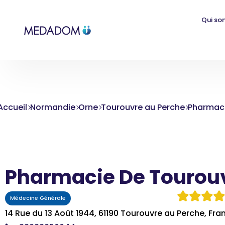
Qui so
Accueil
Normandie
Orne
Tourouvre au Perche
Pharmaci
Pharmacie De Tourou
Médecine Générale
14 Rue du 13 Août 1944, 61190 Tourouvre au Perche, Fra