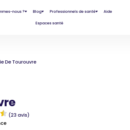
mmes-nous ?
Blog
Professionnels de santé
Aide
Espaces santé
e De Tourouvre
vre
(23 avis)
nce