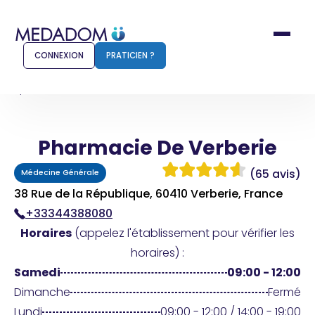
CONNEXION
PRATICIEN ?
Accueil
Pharmacie De Verberie
Pharmacie De Verberie
Comment ça marche ?
Notr
(65 avis)
Médecine Générale
Pour les patients
Pour
38 Rue de la République, 60410 Verberie, France
+33344388080
Pharmacien
Méd
Horaires
(appelez l'établissement pour vérifier les
horaires) :
Samedi
09:00 - 12:00
Connexion
Dimanche
Fermé
Lundi
09:00 - 12:00 / 14:00 - 19:00