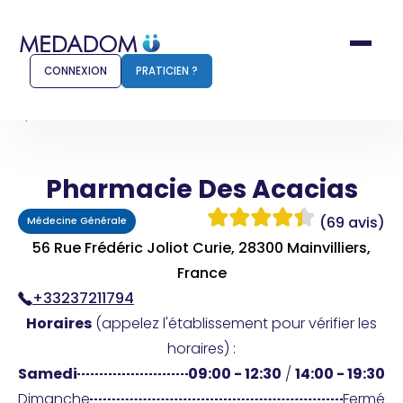
CONNEXION
PRATICIEN ?
Accueil
Pharmacie Des Acacias
Pharmacie Des Acacias
Comment ça marche ?
Notr
(69 avis)
Médecine Générale
Pour les patients
Pour
56 Rue Frédéric Joliot Curie, 28300 Mainvilliers,
Pharmacien
France
Méd
+33237211794
Horaires
(appelez l'établissement pour vérifier les
horaires) :
Connexion
Samedi
09:00 - 12:30
/
14:00 - 19:30
Dimanche
Fermé